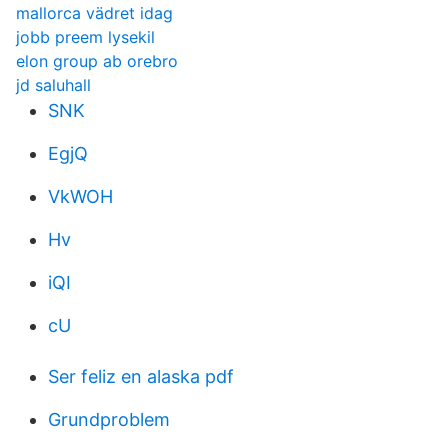
mallorca vädret idag
jobb preem lysekil
elon group ab orebro
jd saluhall
SNK
EgjQ
VkWOH
Hv
iQI
cU
Ser feliz en alaska pdf
Grundproblem