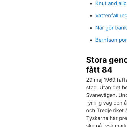
Knut and ali
Vattenfall re
När gör bank
Berntson por
Stora geno
fått 84
29 maj 1969 fatt
stad. Utan det b
Svanevägen. Und
fyrfilig väg och 
och Tredje riket
Tyskarna har pre
ske på tysk mark