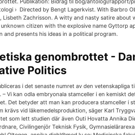
ttet. Publikation: Bidrag til bog/antologi/rapport/p
ntologi › Directed by Bengt Lagerkvist. With Barbro O
 Lisbeth Zachrisson. A witty and nasty satire about
unknown citizen with the explosive name Gyttorp a
on and presents his ideas in a political program.
retiska genombrottet - Da
tive Politics
liceras i det senaste numret av den vetenskapliga ti
– Vi kan odla embryonala stamceller i en kemiskt def
tet. Det betyder att man kan producera stamceller i s
m krävs vid läkemedelsproduktion, säger Karl Tryggv
utet som lett studien där även Outi Hovatta Annika Di
dnare, Civilingenjör Teknisk Fysik, Gymnasielärarex
hl Oltegen. annika.diehl@med.lu.se; Medicinska faku