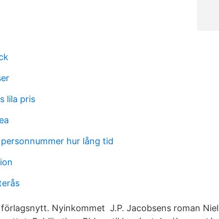
ck
ser
 lila pris
ea
 personnummer hur lång tid
tion
terås
kt förlagsnytt. Nyinkommet J.P. Jacobsens roman Nie