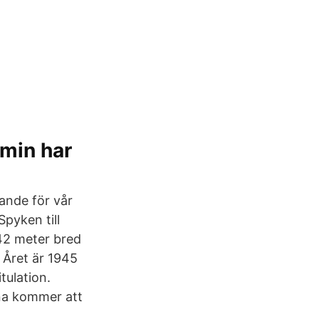
emin har
ande för vår
pyken till
42 meter bred
 Året är 1945
tulation.
rna kommer att