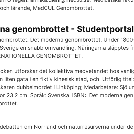
g och lärande, MedCUL Genombrottet.
na genombrottet - Studentporta
ombrottet. Det moderna genombrottet. Under 1800-
Sverige en snabb omvandling. Näringarna släpptes f
TERNATIONELLA GENOMBROTTET.
oken utforskar det kollektiva medvetandet hos vanl
n liten gata i en fiktiv kinesisk stad, och Utförlig tit
rskaren dubbelmordet i Linköping; Medarbetare: Sjölun
or 23.2 cm. Språk: Svenska. ISBN:. Det moderna gen
rottet.
 debatten om Norrland och naturresurserna under det 