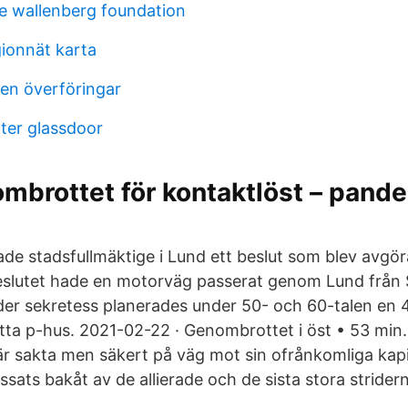
ce wallenberg foundation
gionnät karta
en överföringar
ter glassdoor
mbrottet för kontaktlöst – pand
ade stadsfullmäktige i Lund ett beslut som blev avgör
eslutet hade en motorväg passerat genom Lund från S
er sekretess planerades under 50- och 60-talen en 
åtta p-hus. 2021-02-22 · Genombrottet i öst • 53 min.
 är sakta men säkert på väg mot sin ofrånkomliga kapi
ssats bakåt av de allierade och de sista stora stride
.