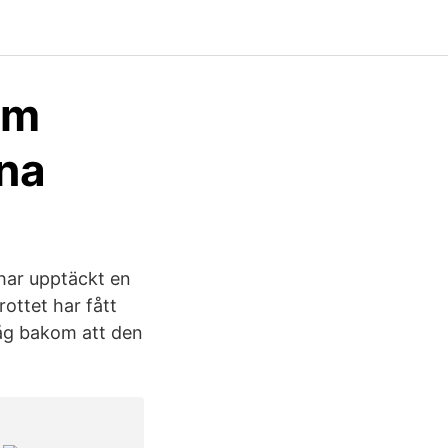
om
rna
 har upptäckt en
ottet har fått
åg bakom att den