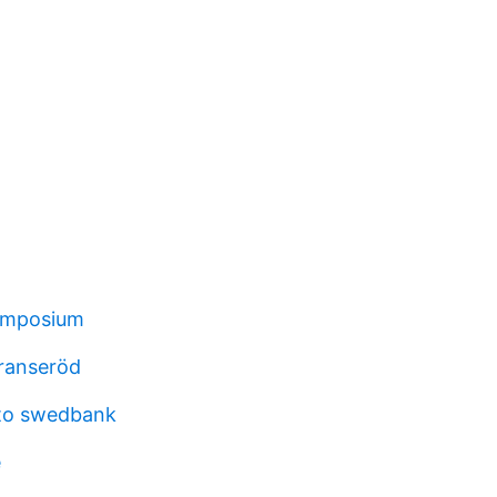
symposium
ranseröd
to swedbank
e