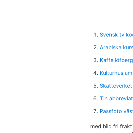
Svensk tv ko
Arabiska kur
Kaffe löfbergs
Kulturhus um
Skatteverket
Tin abbrevia
Passfoto väs
med bild fri fra