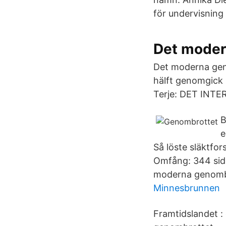
för undervisnin
Det moder
Det moderna gen
hälft genomgick 
Terje: DET IN
B
e
Så löste släktfo
Omfång: 344 sid
moderna genomb
Minnesbrunnen
Framtidslandet :