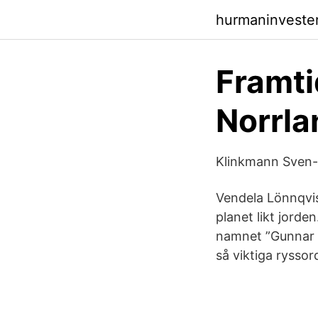
hurmaninveste
Framti
Norrla
Klinkmann Sven-
Vendela Lönnqvis
planet likt jord
namnet ”Gunnar 
så viktiga ryssor