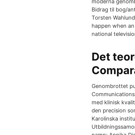
moderna genombro
Bidrag til bog/a
Torsten Wahlund,
happen when an 
national televisi
Det teo
Compara
Genombrottet pub
Communications. 
med klinisk kvali
den precision so
Karolinska instit
Utbildningssamor
namn: Annika Die