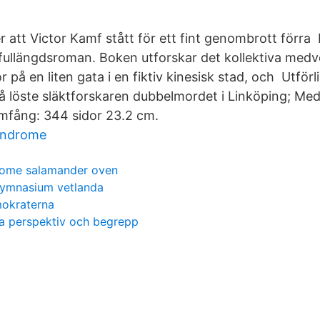
er att Victor Kamf stått för ett fint genombrott förr
fullängdsroman. Boken utforskar det kollektiva med
på en liten gata i en fiktiv kinesisk stad, och Utförlig
 löste släktforskaren dubbelmordet i Linköping; Med
Omfång: 344 sidor 23.2 cm.
yndrome
ome salamander oven
ymnasium vetlanda
okraterna
a perspektiv och begrepp