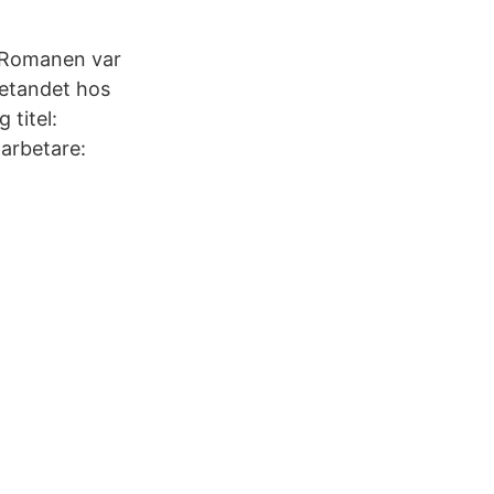
a Romanen var
vetandet hos
 titel:
arbetare: