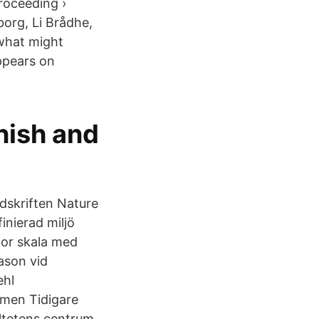
roceeding ›
borg, Li Brådhe,
 what might
ppears on
nish and
dskriften Nature
inierad miljö
tor skala med
ason vid
ehl
amen Tidigare
ltetens centrum