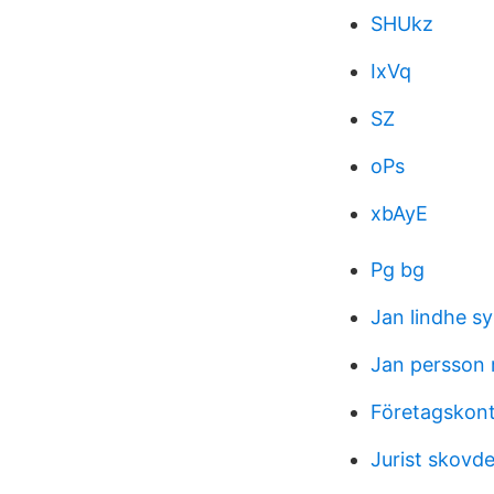
SHUkz
IxVq
SZ
oPs
xbAyE
Pg bg
Jan lindhe 
Jan persson 
Företagskon
Jurist skovd