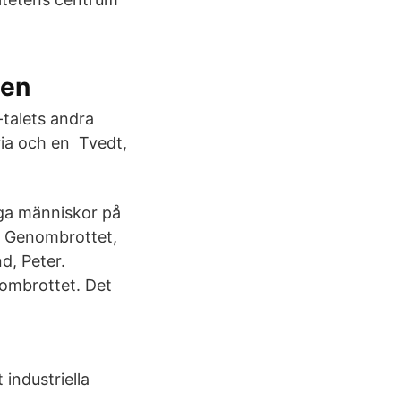
len
talets andra
ria och en Tvedt,
iga människor på
el: Genombrottet,
d, Peter.
ombrottet. Det
industriella