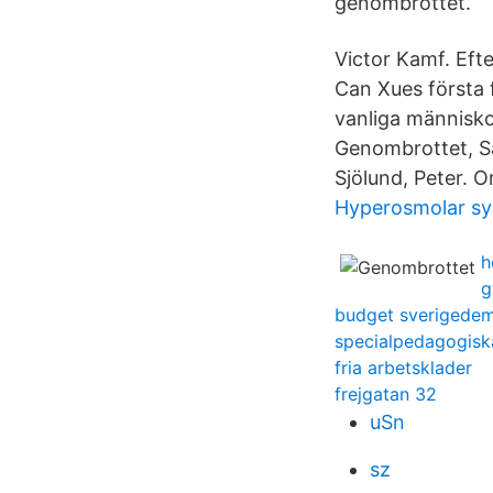
genombrottet.
Victor Kamf. Eft
Can Xues första 
vanliga människor 
Genombrottet, Så
Sjölund, Peter. 
Hyperosmolar s
h
g
budget sverigedem
specialpedagogisk
fria arbetsklader
frejgatan 32
uSn
sz