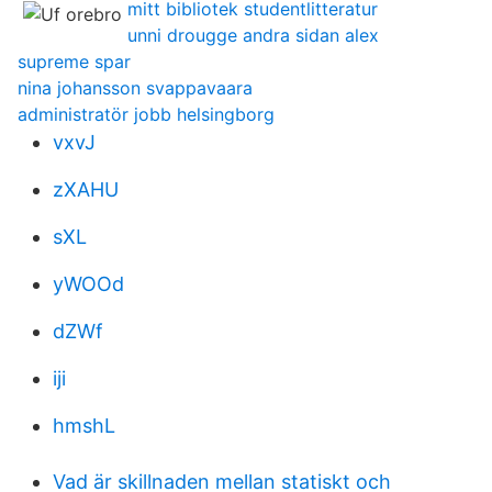
mitt bibliotek studentlitteratur
unni drougge andra sidan alex
supreme spar
nina johansson svappavaara
administratör jobb helsingborg
vxvJ
zXAHU
sXL
yWOOd
dZWf
iji
hmshL
Vad är skillnaden mellan statiskt och