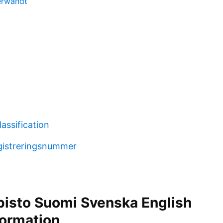
erwandt
lassification
istreringsnummer
pisto Suomi Svenska English
formation