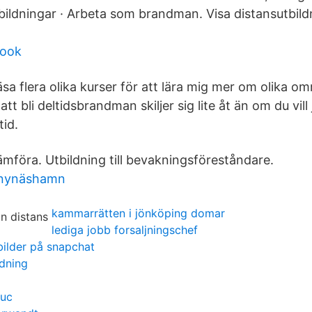
bildningar · Arbeta som brandman. Visa distansutbild
book
läsa flera olika kurser för att lära mig mer om olika o
tt bli deltidsbrandman skiljer sig lite åt än om du vil
id.
ämföra. Utbildning till bevakningsföreståndare.
 nynäshamn
kammarrätten i jönköping domar
lediga jobb forsaljningschef
bilder på snapchat
edning
 uc