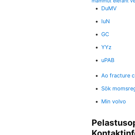
mammut elefant v
DuMV
IuN
GC
YYz
uPAB
Ao fracture c
Sök momsreg
Min volvo
Pelastuso
Kontaktin