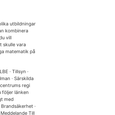
lika utbildningar
 kan kombinera
u vill
t skulle vara
gga matematik på
BE · Tillsyn ·
dman · Särskilda
ärcentrums regi
 följer länken
ögt med
. Brandsäkerhet ·
t Meddelande Till