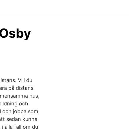
- Osby
istans. Vill du
era på distans
 gemensamma hus,
bildning och
ll och jobba som
att sedan kunna
 alla fall om du