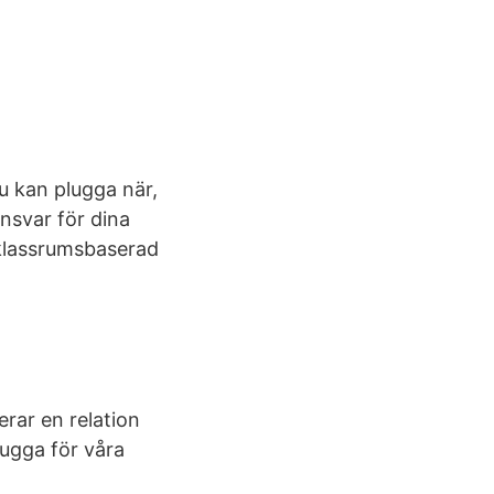
Du kan plugga när,
nsvar för dina
g klassrumsbaserad
erar en relation
lugga för våra