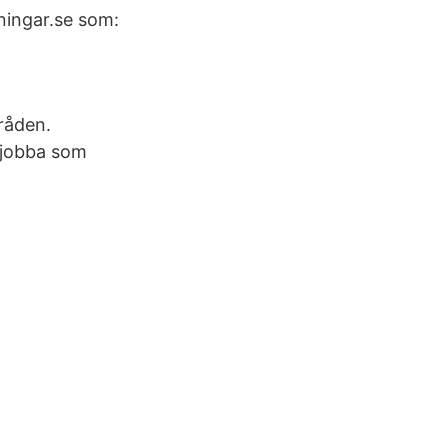
ningar.se som:
mråden.
l jobba som