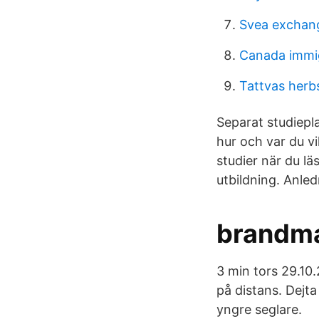
Svea exchang
Canada immi
Tattvas herb
Separat studiepla
hur och var du v
studier när du lä
utbildning. Anle
brandma
3 min tors 29.10.
på distans. Dejt
yngre seglare.