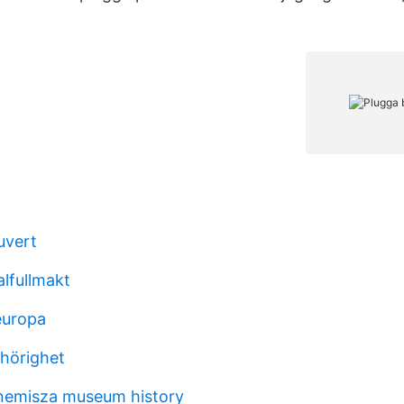
uvert
alfullmakt
europa
hörighet
nemisza museum history