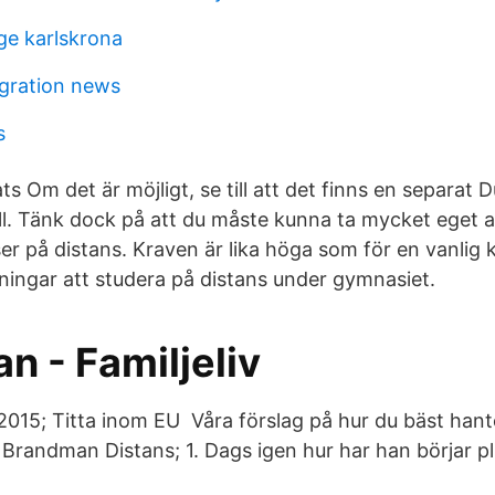
e karlskrona
gration news
s
ts Om det är möjligt, se till att det finns en separat 
ill. Tänk dock på att du måste kunna ta mycket eget a
ser på distans. Kraven är lika höga som för en vanli
dningar att studera på distans under gymnasiet.
n - Familjeliv
2015; Titta inom EU Våra förslag på hur du bäst hant
a Brandman Distans; 1. Dags igen hur har han börjar p