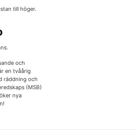
stan till höger.
o
ans.
nsande och
r en tvåårig
ed räddning och
beredskaps (MSB)
söker nya
n!