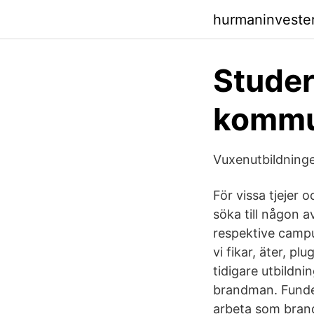
hurmaninveste
Studer
komm
Vuxenutbildning
För vissa tjejer o
söka till någon a
respektive campu
vi fikar, äter, 
tidigare utbildn
brandman. Funde
arbeta som brandm