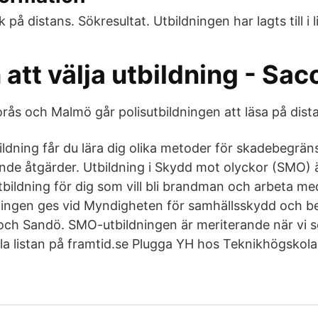
å distans. Sökresultat. Utbildningen har lagts till i li
att välja utbildning - Sac
orås och Malmö går polisutbildningen att läsa på dist
ldning får du lära dig olika metoder för skadebegrä
de åtgärder. Utbildning i Skydd mot olyckor (SMO) ä
tbildning för dig som vill bli brandman och arbeta m
dningen ges vid Myndigheten för samhällsskydd och 
 och Sandö. SMO-utbildningen är meriterande när vi 
a listan på framtid.se Plugga YH hos Teknikhögskola