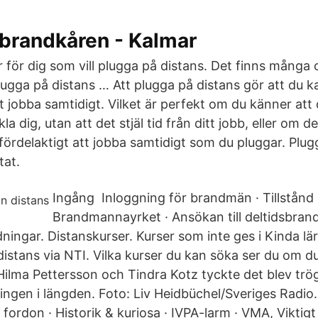
 brandkåren - Kalmar
r för dig som vill plugga på distans. Det finns många o
plugga på distans … Att plugga på distans gör att du
 jobba samtidigt. Vilket är perfekt om du känner att d
 dig, utan att det stjäl tid från ditt jobb, eller om de
ördelaktigt att jobba samtidigt som du pluggar. Plu
tat.
Ingång Inloggning för brandmän · Tillstånd L
Brandmannayrket · Ansökan till deltidsbran
ldningar. Distanskurser. Kurser som inte ges i Kinda l
istans via NTI. Vilka kurser du kan söka ser du om du
Hilma Pettersson och Tindra Kotz tyckte det blev tr
ingen i längden. Foto: Liv Heidbüchel/Sveriges Radio
fordon · Historik & kuriosa · IVPA-larm · VMA, Viktig