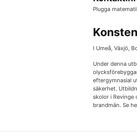
Plugga matematik p
Konsten 
I Umeå, Växjö, B
Under denna utbi
olycksförebyggan
eftergymnasial u
säkerhet. Utbil
skolor i Revinge
brandmän. Se hel