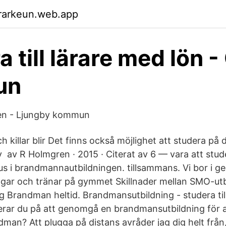
rarkeun.web.app
a till lärare med lön 
un
en - Ljungby kommun
ch killar blir Det finns också möjlighet att studera på d
v av R Holmgren · 2015 · Citerat av 6 — vara att stud
s i brandmannautbildningen. tillsammans. Vi bor i
pluggar och tränar på gymmet Skillnader mellan SMO-ut
ing Brandman heltid. Brandmansutbildning - studera ti
rar du på att genomgå en brandmansutbildning för 
an? Att plugga på distans avråder jag dig helt från, i