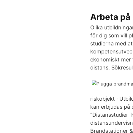
Arbeta på
Olika utbildninga
för dig som vill 
studierna med att
kompetensutveckla
ekonomiskt mer f
distans. Sökresul
riskobjekt · Utbi
kan erbjudas på d
"Distansstudier 
distansundervisn
Brandstationer & 