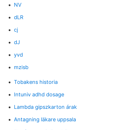
NV
dLR
cj
dJ
yvd
mzisb
Tobakens historia
Intuniv adhd dosage
Lambda gipszkarton árak
Antagning läkare uppsala