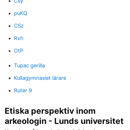
Csy
puKQ
CSz
Rvh
OtP
Tupac gerilla
Kullagymnasiet lärare
Ruter 9
Etiska perspektiv inom
arkeologin - Lunds universitet