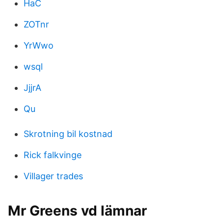
HaC
ZOTnr
YrWwo
wsql
JjjrA
Qu
Skrotning bil kostnad
Rick falkvinge
Villager trades
Mr Greens vd lämnar