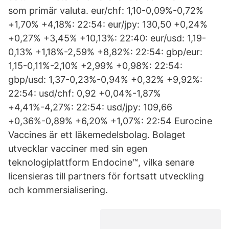
som primär valuta. eur/chf: 1,10-0,09%-0,72%
+1,70% +4,18%: 22:54: eur/jpy: 130,50 +0,24%
+0,27% +3,45% +10,13%: 22:40: eur/usd: 1,19-
0,13% +1,18%-2,59% +8,82%: 22:54: gbp/eur:
1,15-0,11%-2,10% +2,99% +0,98%: 22:54:
gbp/usd: 1,37-0,23%-0,94% +0,32% +9,92%:
22:54: usd/chf: 0,92 +0,04%-1,87%
+4,41%-4,27%: 22:54: usd/jpy: 109,66
+0,36%-0,89% +6,20% +1,07%: 22:54 Eurocine
Vaccines är ett läkemedelsbolag. Bolaget
utvecklar vacciner med sin egen
teknologiplattform Endocine™, vilka senare
licensieras till partners för fortsatt utveckling
och kommersialisering.