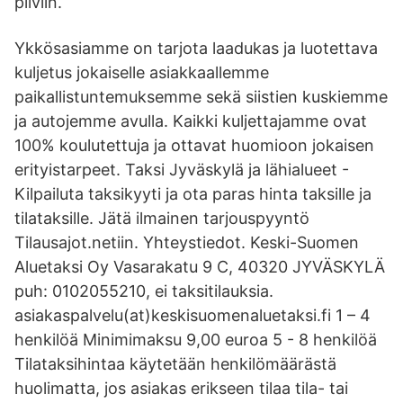
pilviin.
Ykkösasiamme on tarjota laadukas ja luotettava
kuljetus jokaiselle asiakkaallemme
paikallistuntemuksemme sekä siistien kuskiemme
ja autojemme avulla. Kaikki kuljettajamme ovat
100% koulutettuja ja ottavat huomioon jokaisen
erityistarpeet. Taksi Jyväskylä ja lähialueet -
Kilpailuta taksikyyti ja ota paras hinta taksille ja
tilataksille. Jätä ilmainen tarjouspyyntö
Tilausajot.netiin. Yhteystiedot. Keski-Suomen
Aluetaksi Oy Vasarakatu 9 C, 40320 JYVÄSKYLÄ
puh: 0102055210, ei taksitilauksia.
asiakaspalvelu(at)keskisuomenaluetaksi.fi 1 – 4
henkilöä Minimimaksu 9,00 euroa 5 - 8 henkilöä
Tilataksihintaa käytetään henkilömäärästä
huolimatta, jos asiakas erikseen tilaa tila- tai