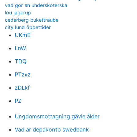
vad gor en underskoterska
lou jagerup
cederberg bukettraube
city lund öppettider
UKmE
LnW
TDQ
PTzxz
zDLkf
PZ
Ungdomsmottagning gävle ålder
Vad ar depakonto swedbank