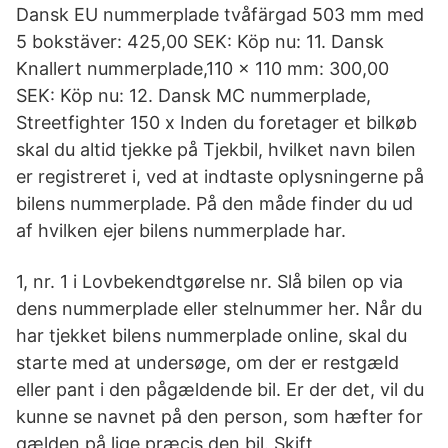
Dansk EU nummerplade tvåfärgad 503 mm med
5 bokstäver: 425,00 SEK: Köp nu: 11. Dansk
Knallert nummerplade,110 x 110 mm: 300,00
SEK: Köp nu: 12. Dansk MC nummerplade,
Streetfighter 150 x Inden du foretager et bilkøb
skal du altid tjekke på Tjekbil, hvilket navn bilen
er registreret i, ved at indtaste oplysningerne på
bilens nummerplade. På den måde finder du ud
af hvilken ejer bilens nummerplade har.
1, nr. 1 i Lovbekendtgørelse nr. Slå bilen op via
dens nummerplade eller stelnummer her. Når du
har tjekket bilens nummerplade online, skal du
starte med at undersøge, om der er restgæld
eller pant i den pågældende bil. Er der det, vil du
kunne se navnet på den person, som hæfter for
gælden på lige præcis den bil. Skift