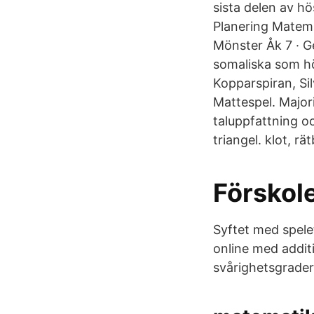
sista delen av h
Planering Matemat
Mönster Åk 7 · G
somaliska som hö
Kopparspiran, Si
Mattespel. Major
taluppfattning oc
triangel. klot, rä
Förskol
Syftet med spelet
online med additi
svårighetsgrader 