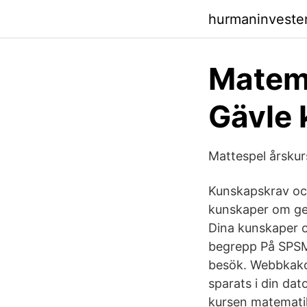
hurmaninveste
Matema
Gävle
Mattespel årskurs
Kunskapskrav oc
kunskaper om ge
Dina kunskaper 
begrepp På SPSM:
besök. Webbkako
sparats i din da
kursen matematik