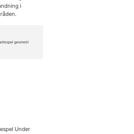
ndning i
mråden.
ttespel Under