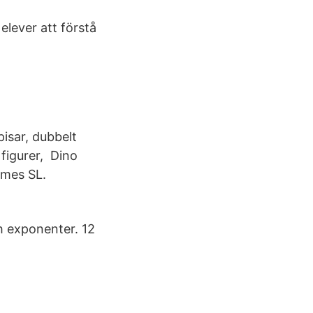
elever att förstå
isar, dubbelt
 figurer, Dino
ames SL.
ch exponenter. 12