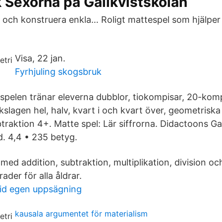
 Sexorna på Gällkvistskolan
a och konstruera enkla… Roligt mattespel som hjälper 
Visa, 22 jan.
Fyrhjuling skogsbruk
spelen tränar eleverna dubblor, tiokompisar, 20-komp
kslagen hel, halv, kvart i och kvart över, geometriska
raktio‪n‬ 4+. Matte spel: Lär siffrorna. Didactoons G
d. 4,4 • 235 betyg.
med addition, subtraktion, multiplikation, division o
ader för alla åldrar.
vid egen uppsägning
kausala argumentet för materialism