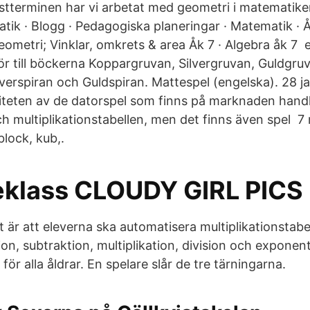
östterminen har vi arbetat med geometri i matematike
ik · Blogg · Pedagogiska planeringar · Matematik · Åk
eometri; Vinklar, omkrets & area Åk 7 · Algebra åk 7
r till böckerna Koppargruvan, Silvergruvan, Guldgru
lverspiran och Guldspiran. Mattespel (engelska). 28 j
iteten av de datorspel som finns på marknaden hand
h multiplikationstabellen, men det finns även spel 7
tblock, kub,.
eklass CLOUDY GIRL PICS
 är att eleverna ska automatisera multiplikationstabe
on, subtraktion, multiplikation, division och exponent
för alla åldrar. En spelare slår de tre tärningarna.