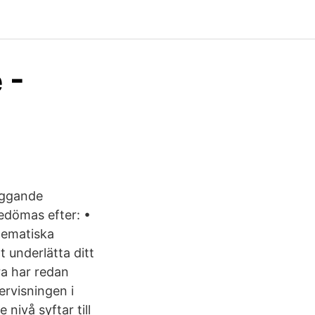
 -
äggande
edömas efter: •
tematiska
underlätta ditt
a har redan
ervisningen i
nivå syftar till