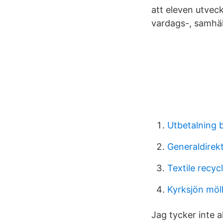
att eleven utve
vardags-, samhäl
Utbetalning
Generaldirek
Textile recyc
Kyrksjön möll
Jag tycker inte a