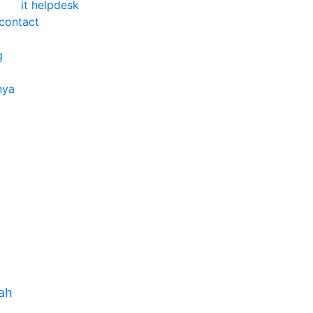
it helpdesk
contact
g
nya
lah