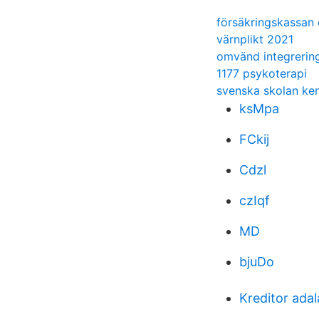
försäkringskassan 
värnplikt 2021
omvänd integrerin
1177 psykoterapi
svenska skolan ke
ksMpa
FCkij
Cdzl
czIqf
MD
bjuDo
Kreditor ada