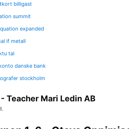
kort billigast
ation summit
equation expanded
al if metall
tu tal
kkonto danske bank
biografer stockholm
 - Teacher Mari Ledin AB
l.