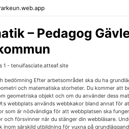
rarkeun.web.app
tik – Pedagog Gävle
 kommun
 1 - tenuifasciate.atteaf.site
h bedömning Efter arbetsområdet ska du ha grundl
ometri och matematiska storheter. Du kommer att b
om geometriska objekt och om du använder dess ma
s webbplats används webbkakor bland annat för att 
r som är nödvändiga för att webbplatsen ska funger
tor och försvinner när du stänger din webbläsare. Und
 inom särskild utbildning för vuxna på grundläggande 