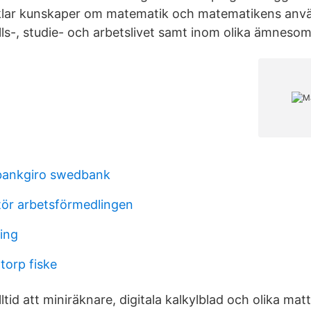
cklar kunskaper om matematik och matematikens anvä
ls-, studie- och arbetslivet samt inom olika ämneso
 bankgiro swedbank
tör arbetsförmedlingen
ling
torp fiske
lltid att miniräknare, digitala kalkylblad och olika ma