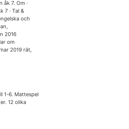
n åk 7. Om ·
 7 · Tal &
 engelska och
van,
an 2016
lar om
 mar 2019 rät,
ll 1-6. Mattespel
er. 12 olika