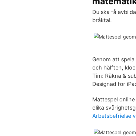
matematik
Du ska få avbild
bråktal.
Genom att spela 
och hälften, kloc
Tim: Räkna & subt
Designad för iPa
Mattespel online 
olika svårighetsgr
Arbetsbefrielse 