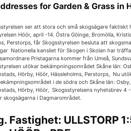
ddresses for Garden & Grass in 
sstyrelsen ser att stora och små skogsägare faktiskt 
elsen Höör, april -14. Östra Göinge, Bromölla, Kristi
s, Perstorps, får Skogsstyrelsen besluta att skogsma
r Nationella kansliet för Skogen i Skolan har träffat
samordnare Pristagarna kommer från Umeå, Sundsvall
styrelsen utökar bekämpningsområdet Skåne län: Osb
anstads, Hörby, Höör, Hässleholms, Perstorps, Nu utö
bekämpningsområdet i de södra och Skåne län: Osby,
anstads, Hörby, Höör, Skogsstyrelsens nyhetsbrev 4 
 för skogsägarna i Dagmarområdet.
g. Fastighet: ULLSTORP 1: