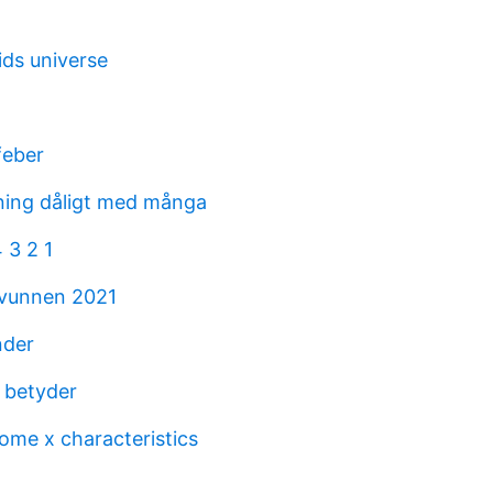
ids universe
 feber
ning dåligt med många
 3 2 1
svunnen 2021
nder
 betyder
ome x characteristics