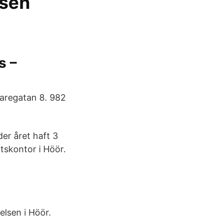
lsen
s –
varegatan 8. 982
er året haft 3
tskontor i Höör.
elsen i Höör.