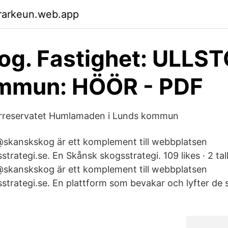
rarkeun.web.app
og. Fastighet: ULLS
ommun: HÖÖR - PDF
urreservatet Humlamaden i Lunds kommun
skanskskog är ett komplement till webbplatsen
ategi.se. En Skånsk skogsstrategi. 109 likes · 2 tal
skanskskog är ett komplement till webbplatsen
rategi.se. En plattform som bevakar och lyfter de s