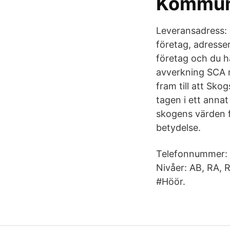
Kommun
Leveransadress: 
företag, adresse
företag och du h
avverkning SCA 
fram till att Sko
tagen i ett anna
skogens värden f
betydelse.
Telefonnummer: 0
Nivåer: AB, RA, 
#Höör.