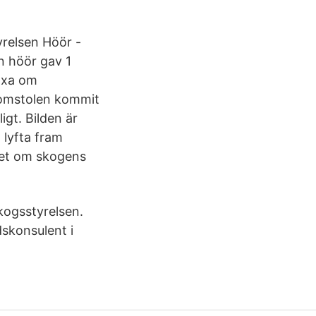
relsen Höör -
n höör gav 1
läxa om
domstolen kommit
igt. Bilden är
 lyfta fram
ndet om skogens
kogsstyrelsen.
skonsulent i