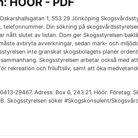
: HÖÖR - PDF
Oskarshallsgatan 1, 553 29 Jönköping Skogsvårdssty
r, telefonnummer. Din sökning på skogsvårdsstyrelse
ar nått slutet av listan. Dom ger Skogsstyrelsen bak
måste avbryta avverkningar, sedan mark- och miljö
gsstyrelsen inte granskat skogsbolagets planer ordentl
t sammanhang. Skogsstyrelsen arbetar också med att
ör rekreation och friluftsliv, samt att öka medveta
413-29467. Adress: Box 6, 243 21, Höör. Företag: S
RB. Skogsstyrelsen söker #Skogskonsulent/Skogsvård