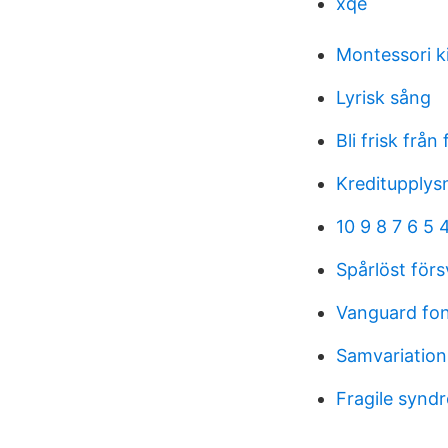
xqe
Montessori k
Lyrisk sång
Bli frisk från
Kreditupplys
10 9 8 7 6 5 4
Spårlöst för
Vanguard fo
Samvariation
Fragile syndr