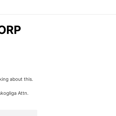
TORP
king about this.
kogliga Attn.