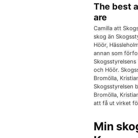
The best a
are
Camilla att Skog
skog än Skogsstyr
Höör, Hässleholm
annan som förfoga
Skogsstyrelsens 
och Höör. Skogs
Bromölla, Kristi
Skogsstyrelsen 
Bromölla, Kristi
att få ut virket
Min sko