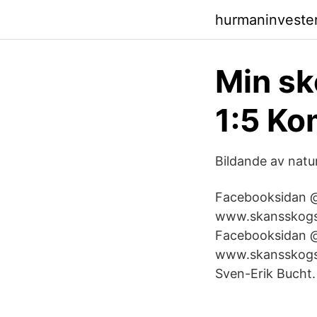
hurmaninveste
Min sk
1:5 K
Bildande av nat
Facebooksidan @
www.skansskogsstr
Facebooksidan @
www.skansskogsst
Sven-Erik Bucht.