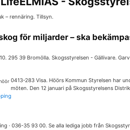
 LifeELMIAS - Skogsstyre
 – rennäring. Tillsyn.
skog för miljarder – ska bekämpa
10. 295 39 Bromölla. Skogsstyrelsen - Gällivare. Gar
0413-283 Visa. Höörs Kommun Styrelsen har und
möten. Den 12 januari på Skogsstyrelsens Distrik
oping
ng · 036-35 93 00. Se alla lediga jobb från Skogsstyr