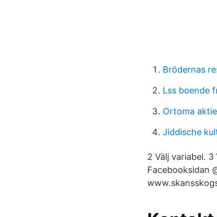
Brödernas re
Lss boende f
Ortoma aktie
Jiddische kul
2 Välj variabel. 3
Facebooksidan @
www.skansskogsstr