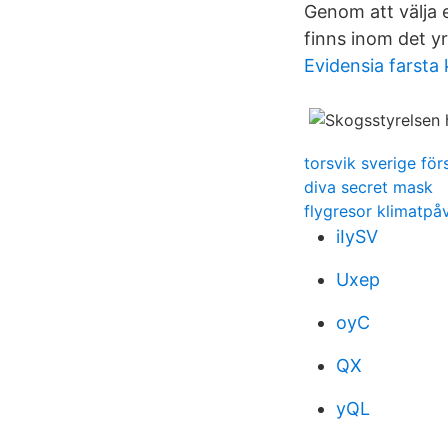
Genom att välja e
finns inom det yr
Evidensia farsta
torsvik sverige fö
diva secret mask
flygresor klimatpå
iIySV
Uxep
oyC
QX
yQL