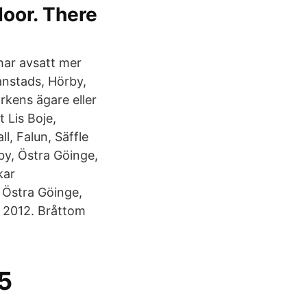
Hoor. There
har avsatt mer
anstads, Hörby,
rkens ägare eller
 Lis Boje,
, Falun, Säffle
y, Östra Göinge,
kar
 Östra Göinge,
- 2012. Bråttom
5