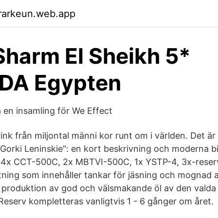
rarkeun.web.app
Sharm El Sheikh 5*
DA Egypten
 en insamling för We Effect
rink från miljontal männi kor runt om i världen. Det är 
orki Leninskie": en kort beskrivning och moderna bi
 4x CCT-500C, 2x MBTVI-500C, 1x YSTP-4, 3x-reser
ning som innehåller tankar för jäsning och mognad av
r produktion av god och välsmakande öl av den valda
 Reserv kompletteras vanligtvis 1 - 6 gånger om året.