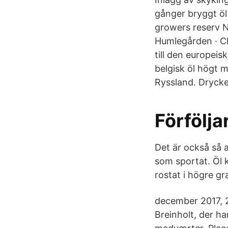
gånger bryggt ö
growers reserv N
Humlegården · Ch
till den europei
belgisk öl högt 
Ryssland. Drycke
Förfölja
Det är också så 
som sportat. Öl k
rostat i högre gr
december 2017, 2
Breinholt, der h