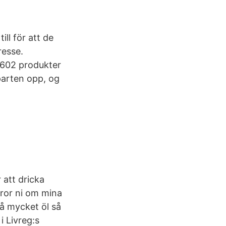
ill för att de
resse.
7 602 produkter
vparten opp, og
 att dricka
tror ni om mina
så mycket öl så
i Livreg:s