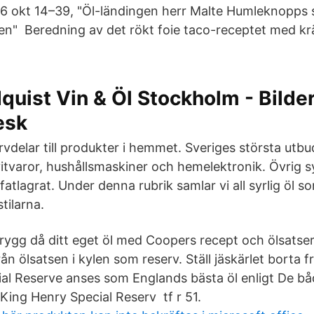
 16 okt 14–39, "Öl-ländingen herr Malte Humleknopp
en" Beredning av det rökt foie taco-receptet med kr
quist Vin & Öl Stockholm - Bilder
esk
vdelar till produkter i hemmet. Sveriges största utbu
l vitvaror, hushållsmaskiner och hemelektronik. Övrig sy
fatlagrat. Under denna rubrik samlar vi all syrlig öl so
tilarna.
rygg då ditt eget öl med Coopers recept och ölsatser
rån ölsatsen i kylen som reserv. Ställ jäskärlet borta 
al Reserve anses som Englands bästa öl enligt De b
ing Henry Special Reserv tf r 51.