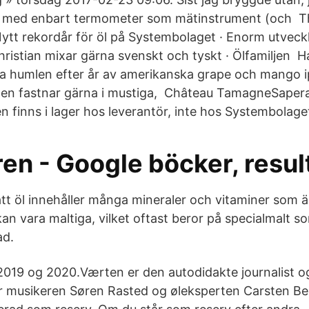
l med enbart termometer som mätinstrument (och T
ytt rekordår för öl på Systembolaget · Enorm utveckl
ristian mixar gärna svenskt och tyskt · Ölfamiljen Ha
ska humlen efter år av amerikanska grape och mango ip
men fastnar gärna i mustiga, Château TamagneSapera
n finns i lager hos leverantör, inte hos Systembolage
ren - Google böcker, resul
att öl innehåller många mineraler och vitaminer som ä
an vara maltiga, vilket oftast beror på specialmalt so
ad.
019 og 2020.Værten er den autodidakte journalist o
ar musikeren Søren Rasted og øleksperten Carsten B