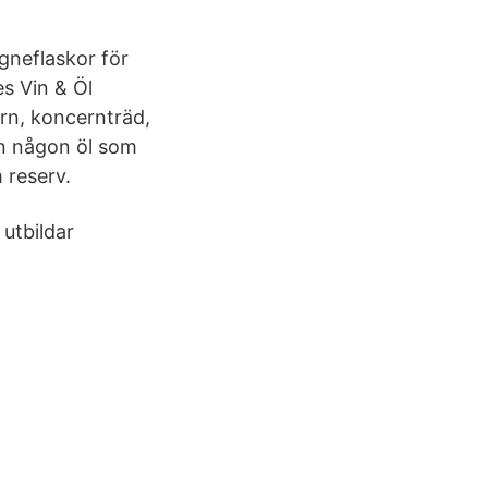
gneflaskor för
es Vin & Öl
ern, koncernträd,
nn någon öl som
 reserv.
utbildar