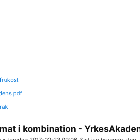
 frukost
ddens pdf
rak
 mat i kombination - YrkesAkade
 » torsdag 2017-02-23 09:06. Sist jag bryggde utan, j