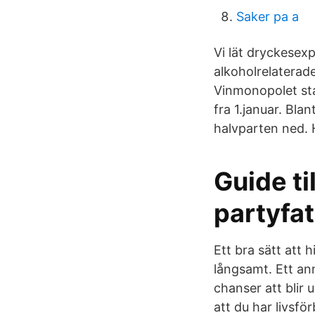
Saker pa a
Vi lät dryckesexp
alkoholrelaterade
Vinmonopolet sta
fra 1.januar. Bla
halvparten ned. 
Guide ti
partyfa
Ett bra sätt att
långsamt. Ett ann
chanser att blir
att du har livsfö