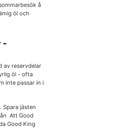
s sommarbesök å
ämig öl och
 -
d av reservdelar
rlig öl - ofta
m inte passar in i
. Spara jästen
från Att Good
åda Good King