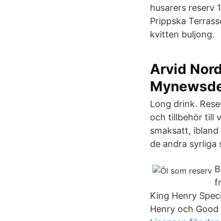
husarers reserv
Prippska Terrass
kvitten buljong.
Arvid Nord
Mynewsd
Long drink. Reser
och tillbehör til
smaksatt, ibland 
de andra syrliga s
B
f
King Henry Speci
Henry och Good K