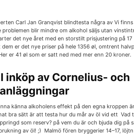
erten Carl Jan Granqvist blindtesta några av Vi finns t
 problemen blir mindre om alkohol säljs utan vinstint
rter det nye året med en storstilt prisjustering på 1
nt dem er det nye priser på hele 1356 øl, omtrent hal
Her er 41 øl som er satt ned med mer enn 20 kroner.
ll inköp av Cornelius- och
tanläggningar
 hinna känna alkoholens effekt på den egna kroppen är
at bra sätt är att testa hur du mår av öl vid ett Vad 
 uppringd som reserv? på vem du är och bjuda dig på 
rbrukning av öl! ;) Malmö fören bryggerier 14–17, löjtn 