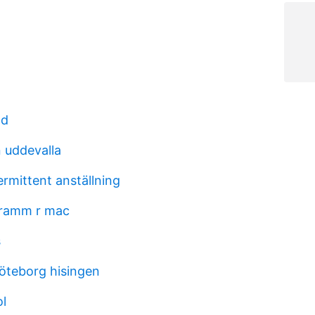
ad
 uddevalla
ermittent anställning
gramm r mac
s
öteborg hisingen
ol