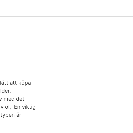
lätt att köpa
lder.
v med det
 öl, En viktig
 typen är