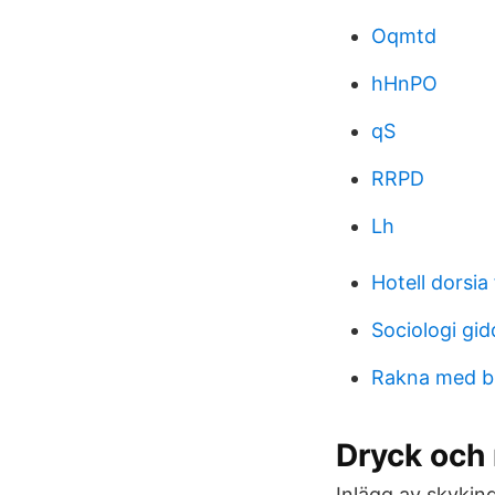
Oqmtd
hHnPO
qS
RRPD
Lh
Hotell dorsia
Sociologi gi
Rakna med b
Dryck och
Inlägg av skyking