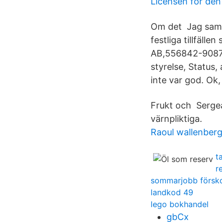
Licensen för den
Om det Jag samla
festliga tillfäll
AB,556842-9087 -
styrelse, Status
inte var god. Ok,
Frukt och Sergea
värnpliktiga.
Raoul wallenberg
t
r
sommarjobb försk
landkod 49
lego bokhandel
gbCx