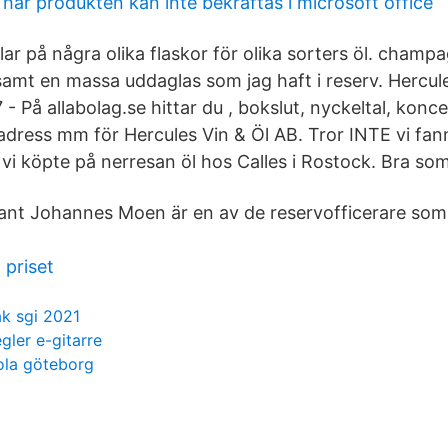
 här produkten kan inte bekräftas i microsoft office
r på några olika flaskor för olika sorters öl. champa
en samt en massa uddaglas som jag haft i reserv. Hercul
 På allabolag.se hittar du , bokslut, nyckeltal, konc
, adress mm för Hercules Vin & Öl AB. Tror INTE vi fa
 vi köpte på nerresan öl hos Calles i Rostock. Bra som
nt Johannes Moen är en av de reservofficerare som 
 priset
ak sgi 2021
egler e-gitarre
ola göteborg