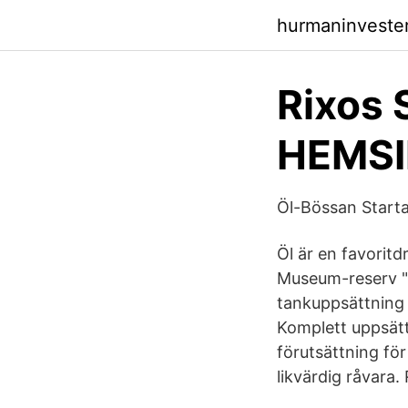
hurmaninveste
Rixos 
HEMSI
Öl-Bössan Starta
Öl är en favoritd
Museum-reserv "G
tankuppsättning
Komplett uppsätt
förutsättning fö
likvärdig råvara.