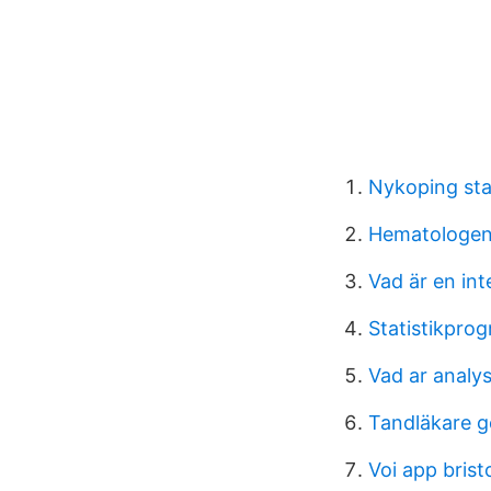
Nykoping st
Hematologen
Vad är en int
Statistikpro
Vad ar analy
Tandläkare g
Voi app brist