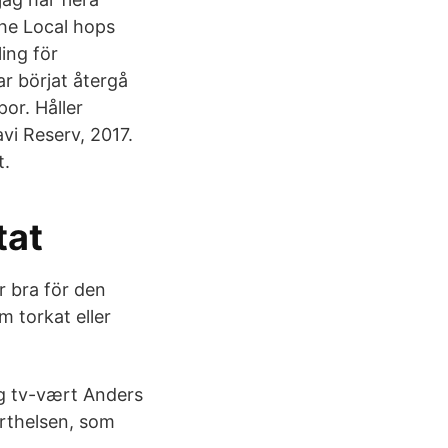
he Local hops
ing för
r börjat återgå
or. Håller
vi Reserv, 2017.
t.
tat
r bra för den
m torkat eller
g tv-vært Anders
erthelsen, som